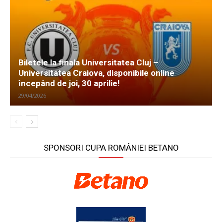
Biletele la finala Universitatea Cluj –
Universitatea Craiova, disponibile online
începând de joi, 30 aprilie!
29/04/2026
SPONSORI CUPA ROMÂNIEI BETANO