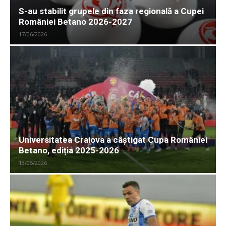
S-au stabilit grupele din faza regională a Cupei
României Betano 2026-2027
17/06/2026
Universitatea Craiova a câștigat Cupa României
Betano, ediția 2025-2026
13/05/2026