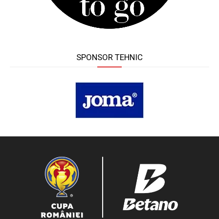
SPONSOR TEHNIC