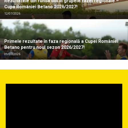
Rezultatele din runda doi în grupele fazei regionale –
Cupa României Betano 2026/2027!
12/07/2026
Primele rezultate în faza regională a Cupei României
Betano pentru noul sezon 2026/2027!
09/07/2026