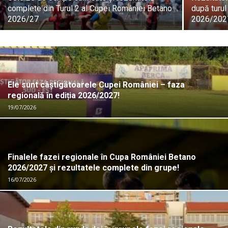
complete din Turul 2 al Cupei României Betano
după turul
2026/27
2026/202
Ele sunt câștigătoarele Cupei României – faza
regională în ediția 2026/2027!
19/07/2026
Finalele fazei regionale în Cupa României Betano
2026/2027 și rezultatele complete din grupe!
16/07/2026