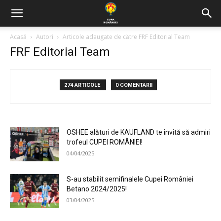
Acasă
Autori
Articole adaugate de către FRF Editorial Team
FRF Editorial Team
274 ARTICOLE
0 COMENTARII
OSHEE alături de KAUFLAND te invită să admiri
trofeul CUPEI ROMÂNIEI!
04/04/2025
S-au stabilit semifinalele Cupei României
Betano 2024/2025!
03/04/2025