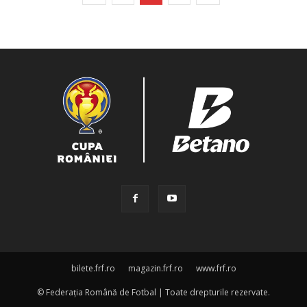
bilete.frf.ro
magazin.frf.ro
www.frf.ro
© Federația Română de Fotbal | Toate drepturile rezervate.