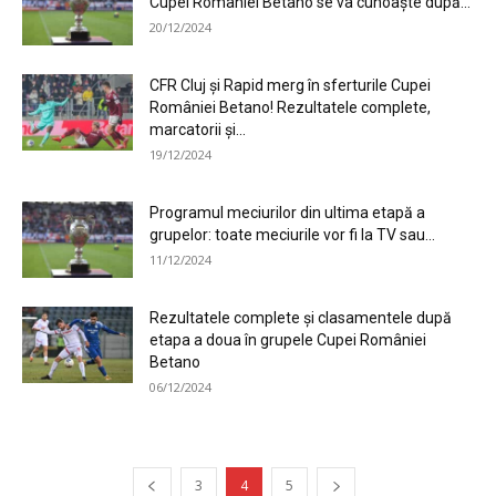
Cupei României Betano se va cunoaște după...
20/12/2024
CFR Cluj și Rapid merg în sferturile Cupei
României Betano! Rezultatele complete,
marcatorii și...
19/12/2024
Programul meciurilor din ultima etapă a
grupelor: toate meciurile vor fi la TV sau...
11/12/2024
Rezultatele complete și clasamentele după
etapa a doua în grupele Cupei României
Betano
06/12/2024
3
4
5