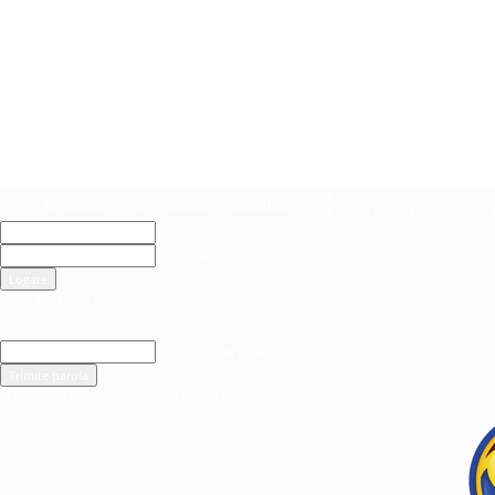
Conectare
bilete.frf.ro
magazin.frf.ro
www.frf.ro
Bine ați venit! Autentificați-v
numele dvs de utilizator
parola dvs
Ați uitat parola? obține ajutor
Recuperare parola
Recuperați-vă parola
adresa dvs de email
O parola va fi trimisă pe adresa dvs de email.