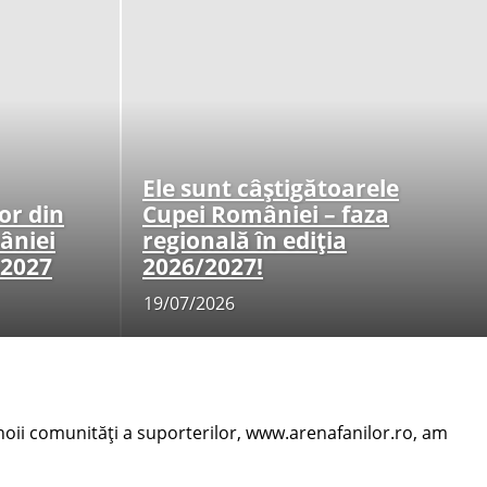
Ele sunt câștigătoarele
or din
Cupei României – faza
âniei
regională în ediția
-2027
2026/2027!
19/07/2026
noii comunități a suporterilor, www.arenafanilor.ro, am