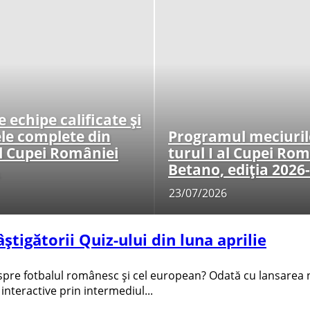
e echipe calificate și
ele complete din
Programul meciuril
al Cupei României
turul I al Cupei Rom
Betano, ediția 2026
23/07/2026
știgătorii Quiz-ului din luna aprilie
espre fotbalul românesc și cel european? Odată cu lansarea 
 interactive prin intermediul...