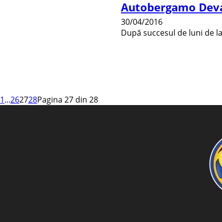
Autobergamo Deva, c
30/04/2016
După succesul de luni de la 
1
...
26
27
28
Pagina 27 din 28