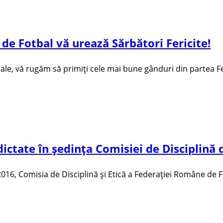
e Fotbal vă urează Sărbători Fericite!
ale, vă rugăm să primiți cele mai bune gânduri din partea F
dictate în ședința Comisiei de Disciplină 
, 2016, Comisia de Disciplină și Etică a Federației Române de 