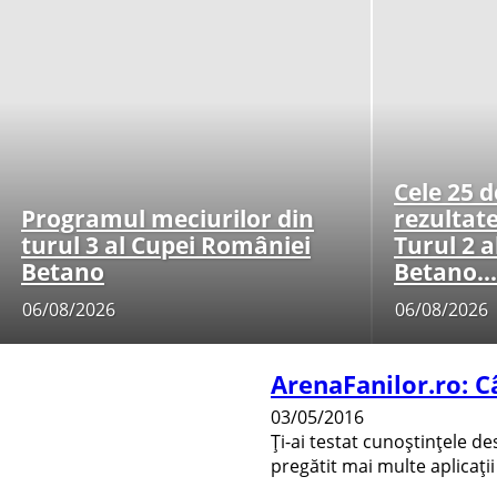
Cele 25 d
Programul meciurilor din
rezultat
turul 3 al Cupei României
Turul 2 
Betano
Betano...
06/08/2026
06/08/2026
ArenaFanilor.ro: Câ
03/05/2016
Ți-ai testat cunoștințele d
pregătit mai multe aplicații