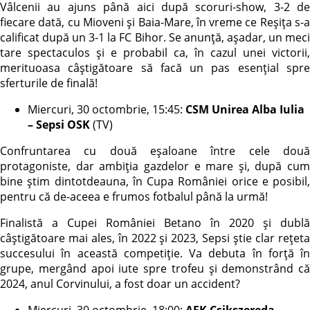
Vâlcenii au ajuns până aici după scoruri-show, 3-2 de
fiecare dată, cu Mioveni și Baia-Mare, în vreme ce Reșița s-a
calificat după un 3-1 la FC Bihor. Se anunță, așadar, un meci
tare spectaculos și e probabil ca, în cazul unei victorii,
merituoasa câștigătoare să facă un pas esențial spre
sferturile de finală!
Miercuri, 30 octombrie, 15:45:
CSM Unirea Alba Iulia
– Sepsi OSK
(TV)
Confruntarea cu două eșaloane între cele două
protagoniste, dar ambiția gazdelor e mare și, după cum
bine știm dintotdeauna, în Cupa României orice e posibil,
pentru că de-aceea e frumos fotbalul până la urmă!
Finalistă a Cupei României Betano în 2020 și dublă
câștigătoare mai ales, în 2022 și 2023, Sepsi știe clar rețeta
succesului în această competiție. Va debuta în forță în
grupe, mergând apoi iute spre trofeu și demonstrând că
2024, anul Corvinului, a fost doar un accident?
Miercuri, 30 octombrie, 18:00:
AFK Csikszereda