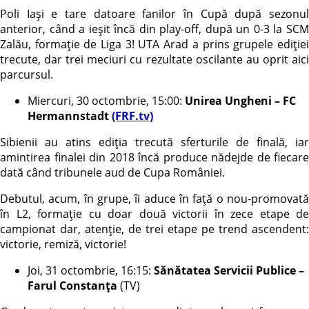
Poli Iași e tare datoare fanilor în Cupă după sezonul
anterior, când a ieșit încă din play-off, după un 0-3 la SCM
Zalău, formație de Liga 3! UTA Arad a prins grupele ediției
trecute, dar trei meciuri cu rezultate oscilante au oprit aici
parcursul.
Miercuri, 30 octombrie, 15:00:
Unirea Ungheni – FC
Hermannstadt
(FRF.tv)
Sibienii au atins ediția trecută sferturile de finală, iar
amintirea finalei din 2018 încă produce nădejde de fiecare
dată când tribunele aud de Cupa României.
Debutul, acum, în grupe, îi aduce în față o nou-promovată
în L2, formație cu doar două victorii în zece etape de
campionat dar, atenție, de trei etape pe trend ascendent:
victorie, remiză, victorie!
Joi, 31 octombrie, 16:15:
Sănătatea Servicii Publice –
Farul Constanța
(TV)