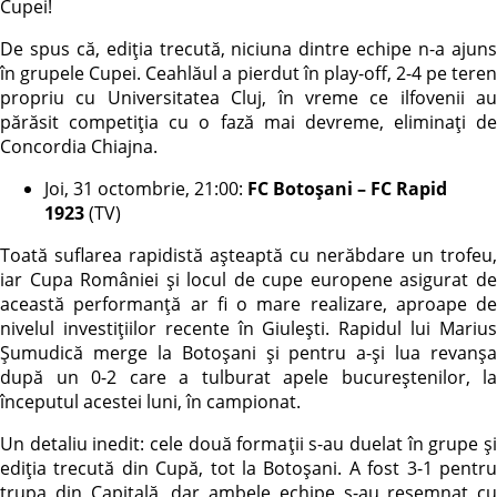
Cupei!
De spus că, ediția trecută, niciuna dintre echipe n-a ajuns
în grupele Cupei. Ceahlăul a pierdut în play-off, 2-4 pe teren
propriu cu Universitatea Cluj, în vreme ce ilfovenii au
părăsit competiția cu o fază mai devreme, eliminați de
Concordia Chiajna.
Joi, 31 octombrie, 21:00:
FC Botoșani – FC Rapid
1923
(TV)
Toată suflarea rapidistă așteaptă cu nerăbdare un trofeu,
iar Cupa României și locul de cupe europene asigurat de
această performanță ar fi o mare realizare, aproape de
nivelul investițiilor recente în Giulești. Rapidul lui Marius
Șumudică merge la Botoșani și pentru a-și lua revanșa
după un 0-2 care a tulburat apele bucureștenilor, la
începutul acestei luni, în campionat.
Un detaliu inedit: cele două formații s-au duelat în grupe și
ediția trecută din Cupă, tot la Botoșani. A fost 3-1 pentru
trupa din Capitală, dar ambele echipe s-au resemnat cu