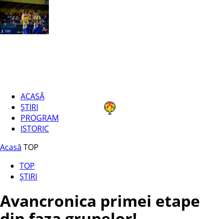
ACASĂ
ȘTIRI
PROGRAM
ISTORIC
Acasă
TOP
TOP
ȘTIRI
Avancronica primei etape
din faza grupelor!