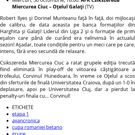
Miercurea Ciuc – Oțelul Galați
(TV)
Robert Ilyes și Dorinel Munteanu față în față, doi mijlocași
de calibru, de data aceasta pe banca formațiilor din
Harghita și Galați! Liderul din Liga 2 și o formație de prim
eșalon care până de curând era neînvinsă în actualul
sezon! Așadar, toate condițiile pentru un meci care pe care,
intens, fără vreo secundă de relaxare.
Csikszereda Miercurea Ciuc a ratat grupele ediția trecută
fiind eliminată în play-off de viitoarea câștigătoare a
trofeului, Corvinul Hunedoara, în vreme ce Oțelul a scos
din sferturile de finală Universitatea Craiova, după un 1-0 în
deplasare, apoi pe Universitatea Cluj, dar a pierdut la
penalty-uri finala cu… Corvinul!
ETICHETE
etapa 1
avancronica
cupa romaniei betano
grupe