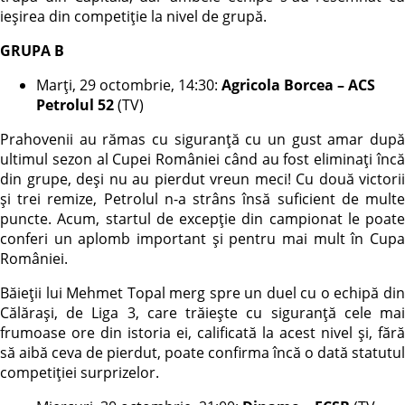
ieșirea din competiție la nivel de grupă.
GRUPA B
Marți, 29 octombrie, 14:30:
Agricola Borcea – ACS
Petrolul 52
(TV)
Prahovenii au rămas cu siguranță cu un gust amar după
ultimul sezon al Cupei României când au fost eliminați încă
din grupe, deși nu au pierdut vreun meci! Cu două victorii
și trei remize, Petrolul n-a strâns însă suficient de multe
puncte. Acum, startul de excepție din campionat le poate
conferi un aplomb important și pentru mai mult în Cupa
României.
Băieții lui Mehmet Topal merg spre un duel cu o echipă din
Călărași, de Liga 3, care trăiește cu siguranță cele mai
frumoase ore din istoria ei, calificată la acest nivel și, fără
să aibă ceva de pierdut, poate confirma încă o dată statutul
competiției surprizelor.