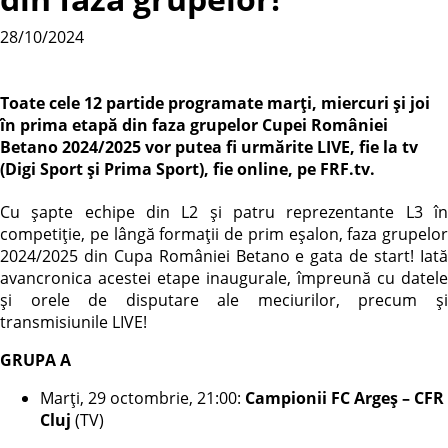
28/10/2024
Toate cele 12 partide programate marți, miercuri și joi
în prima etapă din faza grupelor Cupei României
Betano 2024/2025 vor putea fi urmărite LIVE, fie la tv
(Digi Sport și Prima Sport), fie online, pe FRF.tv.
Cu șapte echipe din L2 și patru reprezentante L3 în
competiție, pe lângă formații de prim eșalon, faza grupelor
2024/2025 din Cupa României Betano e gata de start! Iată
avancronica acestei etape inaugurale, împreună cu datele
și orele de disputare ale meciurilor, precum și
transmisiunile LIVE!
GRUPA A
Marți, 29 octombrie, 21:00:
Campionii FC Argeș – CFR
Cluj
(TV)