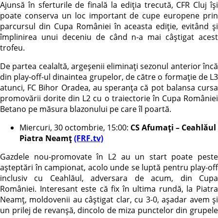
Ajunsă în sferturile de finală la ediția trecută, CFR Cluj își
poate conserva un loc important de cupe europene prin
parcursul din Cupa României în aceasta ediție, evitând și
împlinirea unui deceniu de când n-a mai câștigat acest
trofeu.
De partea cealaltă, argeșenii eliminați sezonul anterior încă
din play-off-ul dinaintea grupelor, de către o formație de L3
atunci, FC Bihor Oradea, au speranța că pot balansa cursa
promovării dorite din L2 cu o traiectorie în Cupa României
Betano pe măsura blazonului pe care îl poartă.
Miercuri, 30 octombrie, 15:00:
CS Afumați – Ceahlăul
Piatra Neamț
(FRF.tv)
Gazdele nou-promovate în L2 au un start poate peste
așteptări în campionat, acolo unde se luptă pentru play-off
inclusiv cu Ceahlăul, adversara de acum, din Cupa
României. Interesant este că fix în ultima rundă, la Piatra
Neamț, moldovenii au câștigat clar, cu 3-0, așadar avem și
un prilej de revanșă, dincolo de miza punctelor din grupele