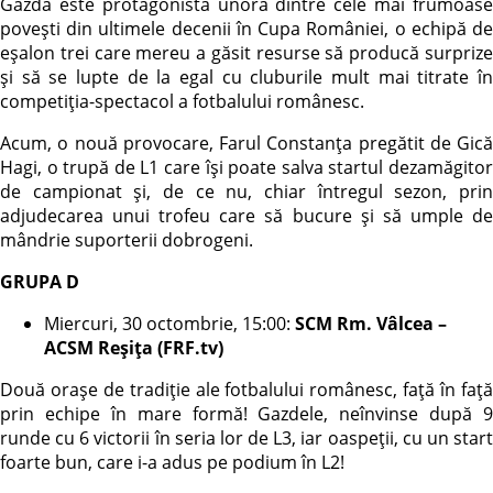
Gazda este protagonista unora dintre cele mai frumoase
povești din ultimele decenii în Cupa României, o echipă de
eșalon trei care mereu a găsit resurse să producă surprize
și să se lupte de la egal cu cluburile mult mai titrate în
competiția-spectacol a fotbalului românesc.
Acum, o nouă provocare, Farul Constanța pregătit de Gică
Hagi, o trupă de L1 care își poate salva startul dezamăgitor
de campionat și, de ce nu, chiar întregul sezon, prin
adjudecarea unui trofeu care să bucure și să umple de
mândrie suporterii dobrogeni.
GRUPA D
Miercuri, 30 octombrie, 15:00:
SCM Rm. Vâlcea –
ACSM Reșița
(FRF.tv)
Două orașe de tradiție ale fotbalului românesc, față în față
prin echipe în mare formă! Gazdele, neînvinse după 9
runde cu 6 victorii în seria lor de L3, iar oaspeții, cu un start
foarte bun, care i-a adus pe podium în L2!