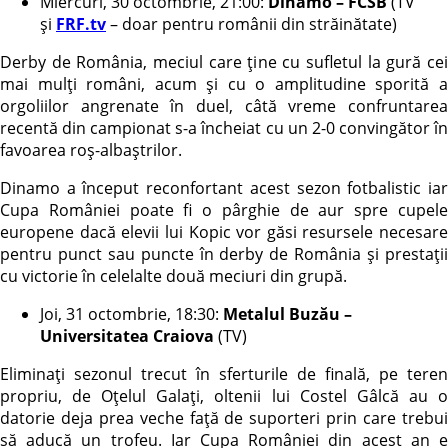
Miercuri, 30 octombrie, 21:00:
Dinamo – FCSB
(TV
și
FRF.tv
– doar pentru românii din străinătate)
Derby de România, meciul care ține cu sufletul la gură cei
mai mulți români, acum și cu o amplitudine sporită a
orgoliilor angrenate în duel, câtă vreme confruntarea
recentă din campionat s-a încheiat cu un 2-0 convingător în
favoarea roș-albaștrilor.
Dinamo a început reconfortant acest sezon fotbalistic iar
Cupa României poate fi o pârghie de aur spre cupele
europene dacă elevii lui Kopic vor găsi resursele necesare
pentru punct sau puncte în derby de România și prestații
cu victorie în celelalte două meciuri din grupă.
Joi, 31 octombrie, 18:30:
Metalul Buzău –
Universitatea Craiova
(TV)
Eliminați sezonul trecut în sferturile de finală, pe teren
propriu, de Oțelul Galați, oltenii lui Costel Gâlcă au o
datorie deja prea veche față de suporteri prin care trebui
să aducă un trofeu. Iar Cupa României din acest an e