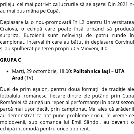
prilejul cel mai potrivit ca lucrurile să se așeze! Din 2021 n-
au mai pus mâna pe Cupă.
Deplasare la o nou-promovată în L2 pentru Universitatea
Craiova, o echipă care poate însă oricând să producă
surpriza. Buzoienii sunt neînvinși de patru runde în
campionat, interval în care au bătut în deplasare Corvinul
și au spulberat pe teren propriu CS Mioveni, 4-0!
GRUPA C
Marți, 29 octombrie, 18:00:
Politehnica Iași – UTA
Arad
(TV)
Duel de prim eșalon, pentru două formații de tradiție ale
fotbalului românesc, fiecare dintre ele putând prin Cupa
României să atingă un reper al performanței în acest sezon
parcă mai ușor decât prin campionat. Mai ales că arădenii
au demonstrat că pot pune probleme oricui, în vreme ce
moldovenii, sub comanda lui Emil Săndoi, au devenit o
echipă incomodă pentru orice oponent.