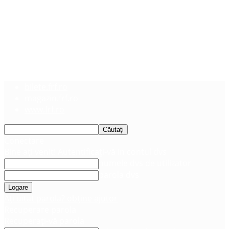
bilete.frf.ro
magazin.frf.ro
www.frf.ro
Conectare
Bine ați venit! Autentificați-vă in contul dvs
numele dvs de utilizator
parola dvs
Ați uitat parola? obține ajutor
Recuperare parola
Recuperați-vă parola