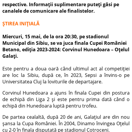
respective. Informații suplimentare puteți găsi pe
canalele de comunicare ale finalistelor.
ȘTIREA INIȚIALĂ
Miercuri, 15 mai, de la ora 20:30, pe stadionul
Municipal din Sibiu, se va juca finala Cupei României
Betano, ediția 2023-2024:
Corvinul Hunedoara – Oțelul
Galați
.
Este pentru a doua oară când ultimul act al competiției
are loc la Sibiu, după ce, în 2023, Sepsi a învins-o pe
Universitatea Cluj la loviturile de departajare.
Corvinul Hunedoara a ajuns în finala Cupei din postura
de echipă din Liga 2 și este pentru prima dată când o
echipă din Hunedoara luptă pentru trofeu.
De partea cealaltă, după 20 de ani, Galațiul are din nou
șansa la Cupa României. În 2004, Dinamo învingea Oțelul
cu 2-0 în finala disputată pe stadionul Cotroceni.