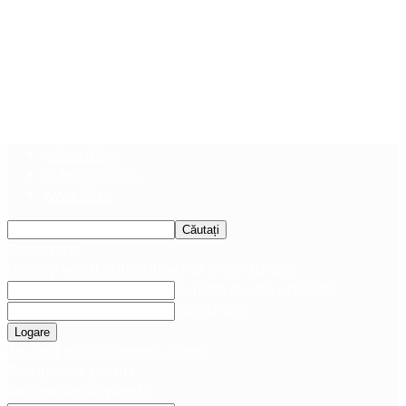
bilete.frf.ro
magazin.frf.ro
www.frf.ro
Conectare
Bine ați venit! Autentificați-vă in contul dvs
numele dvs de utilizator
parola dvs
Ați uitat parola? obține ajutor
Recuperare parola
Recuperați-vă parola