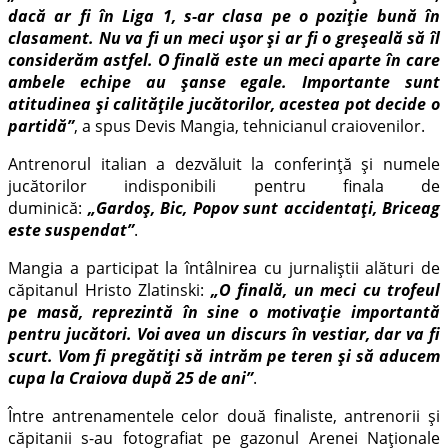
dacă ar fi în Liga 1, s-ar clasa pe o poziție bună în
clasament. Nu va fi un meci ușor și ar fi o greșeală să îl
considerăm astfel. O finală este un meci aparte în care
ambele echipe au șanse egale. Importante sunt
atitudinea și calitățile jucătorilor, acestea pot decide o
partidă”
, a spus Devis Mangia, tehnicianul craiovenilor.
Antrenorul italian a dezvăluit la conferință și numele
jucătorilor indisponibili pentru finala de
duminică:
„Gardoș, Bic, Popov sunt accidentați, Briceag
este suspendat”
.
Mangia a participat la întâlnirea cu jurnaliștii alături de
căpitanul Hristo Zlatinski:
„O finală, un meci cu trofeul
pe masă, reprezintă în sine o motivație importantă
pentru jucători. Voi avea un discurs în vestiar, dar va fi
scurt. Vom fi pregătiți să intrăm pe teren și să aducem
cupa la Craiova după 25 de ani”
.
Între antrenamentele celor două finaliste, antrenorii și
căpitanii s-au fotografiat pe gazonul Arenei Naționale