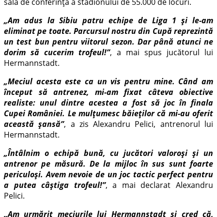
sala de conferință a stadionului de 55.000 de locuri.
„Am adus la Sibiu patru echipe de Liga 1 și le-am
eliminat pe toate. Parcursul nostru din Cupă reprezintă
un test bun pentru viitorul sezon. Dar până atunci ne
dorim să cucerim trofeul!”
, a mai spus jucătorul lui
Hermannstadt.
„Meciul acesta este ca un vis pentru mine. Când am
început să antrenez, mi-am fixat câteva obiective
realiste: unul dintre acestea a fost să joc în finala
Cupei României. Le mulțumesc băieților că mi-au oferit
această șansă”
, a zis Alexandru Pelici, antrenorul lui
Hermannstadt.
„Întâlnim o echipă bună, cu jucători valoroși și un
antrenor pe măsură. De la mijloc în sus sunt foarte
periculoși. Avem nevoie de un joc tactic perfect pentru
a putea câștiga trofeul!”
, a mai declarat Alexandru
Pelici.
„Am urmărit meciurile lui Hermannstadt și cred că,