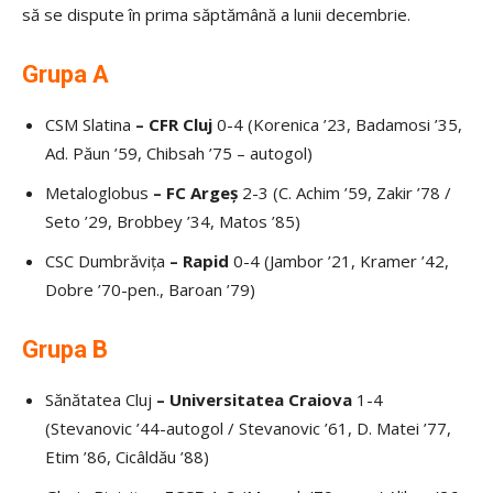
să se dispute în prima săptămână a lunii decembrie.
Grupa A
CSM Slatina
– CFR Cluj
0-4 (Korenica ’23, Badamosi ’35,
Ad. Păun ’59, Chibsah ’75 – autogol)
Metaloglobus
– FC Argeș
2-3 (C. Achim ’59, Zakir ’78 /
Seto ’29, Brobbey ’34, Matos ’85)
CSC Dumbrăvița
– Rapid
0-4 (Jambor ’21, Kramer ’42,
Dobre ’70-pen., Baroan ’79)
Grupa B
Sănătatea Cluj
– Universitatea Craiova
1-4
(Stevanovic ’44-autogol / Stevanovic ’61, D. Matei ’77,
Etim ’86, Cicâldău ’88)