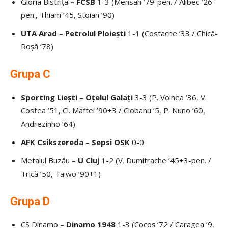
Gloria Bistrița
– FCSB
1-3 (Mensah ’79-pen. / Alibec ’26-
pen., Thiam ’45, Stoian ’90)
UTA Arad – Petrolul Ploiești
1-1 (Costache ’33 / Chică-
Roșă ’78)
Grupa C
Sporting Liești – Oțelul Galați
3-3 (P. Voinea ’36, V.
Costea ’51, Cl. Maftei ’90+3 / Ciobanu ‘5, P. Nuno ’60,
Andrezinho ’64)
AFK Csikszereda – Sepsi OSK
0-0
Metalul Buzău
– U Cluj
1-2 (V. Dumitrache ’45+3-pen. /
Trică ’50, Taiwo ’90+1)
Grupa D
CS Dinamo
– Dinamo 1948
1-3 (Cocoș ’72 / Caragea ‘9,