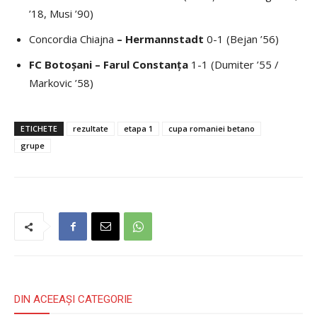
’18, Musi ’90)
Concordia Chiajna
– Hermannstadt
0-1 (Bejan ’56)
FC Botoșani – Farul Constanța
1-1 (Dumiter ’55 /
Markovic ’58)
ETICHETE
rezultate
etapa 1
cupa romaniei betano
grupe
DIN ACEEAȘI CATEGORIE