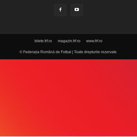
bilete.frf.ro
magazin.frf.ro
www.frf.ro
© Federația Română de Fotbal | Toate drepturile rezervate.