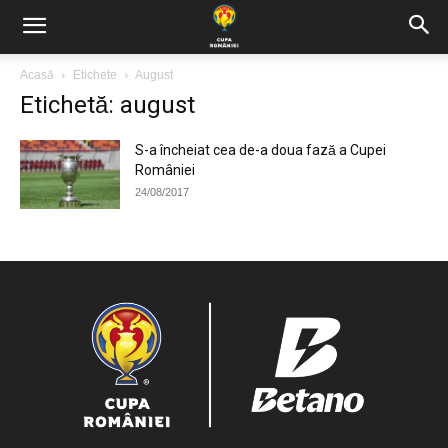
Acasă
Etichete
August
Etichetă: august
S-a încheiat cea de-a doua fază a Cupei
României
24/08/2017