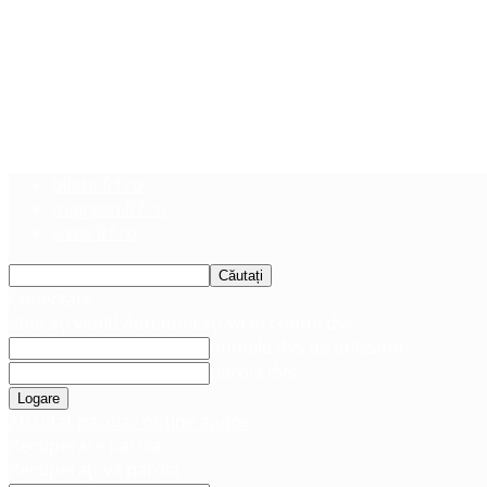
bilete.frf.ro
magazin.frf.ro
www.frf.ro
Conectare
Bine ați venit! Autentificați-vă in contul dvs
numele dvs de utilizator
parola dvs
Ați uitat parola? obține ajutor
Recuperare parola
Recuperați-vă parola