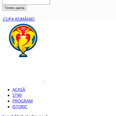
adresa dvs de email
O parola va fi trimisă pe adresa dvs de email.
CUPA ROMÂNIEI
ACASĂ
ȘTIRI
PROGRAM
ISTORIC