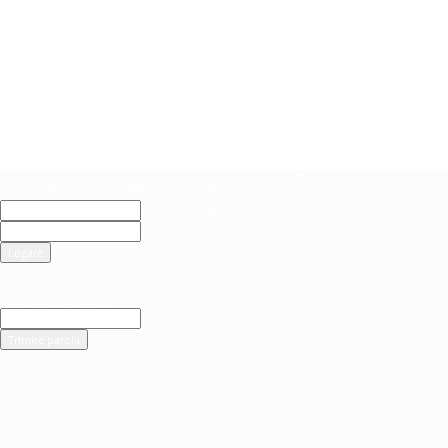
Conectare
bilete.frf.ro
magazin.frf.ro
www.frf.ro
Bine ați venit! Autentificați-v
numele dvs de utilizator
parola dvs
Ați uitat parola? obține ajutor
Recuperare parola
Recuperați-vă parola
adresa dvs de email
O parola va fi trimisă pe adresa dvs de email.