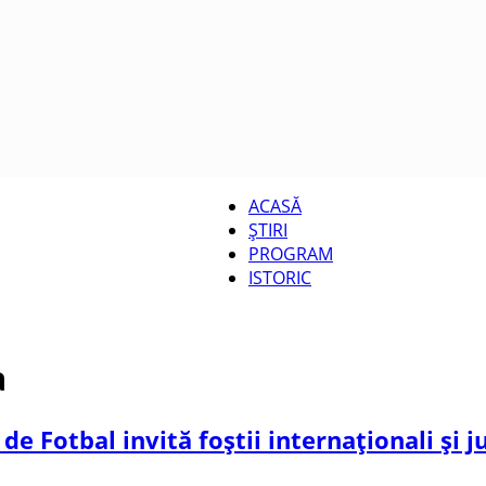
ACASĂ
ȘTIRI
CUPA
PROGRAM
ISTORIC
a
ROMÂNIEI
 Fotbal invită foștii internaționali și ju