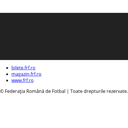
bilete.frf.ro
magazin.frf.ro
www.frf.ro
© Federația Română de Fotbal | Toate drepturile rezervate.