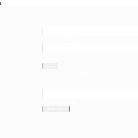
bilete.frf.ro
magazin.frf.ro
www.frf.ro
Conectare
Bine ați venit! Autentificați-vă in contul dvs
numele dvs de utilizator
parola dvs
Ați uitat parola? obține ajutor
Recuperare parola
Recuperați-vă parola
adresa dvs de email
O parola va fi trimisă pe adresa dvs de email.