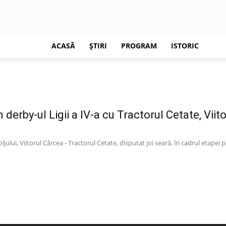
CUPA
ACASĂ
ȘTIRI
PROGRAM
ISTORIC
ROMÂNIEI
În derby-ul Ligii a IV-a cu Tractorul Cetate, Viit
jului, Viitorul Cârcea - Tractorul Cetate, disputat joi seară, în cadrul etapei p