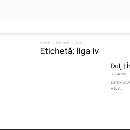
Acasă
Etichete
Liga iv
Etichetă: liga iv
Dolj | 
30/04/2016
Derby-ul Dol
A fost...