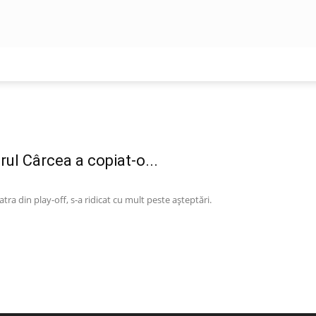
orul Cârcea a copiat-o...
atra din play-off, s-a ridicat cu mult peste aşteptări.