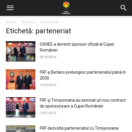
Acasă
Etichete
Parteneriat
Etichetă: parteneriat
OSHEE a devenit sponsor oficial al Cupei
României
28/10/2024
FRF și Betano prelungesc parteneriatul până în
2030
12/03/2024
FRF și Timișoreana au semnat un nou contract
de sponsorizare a Cupei României
25/01/2023
FRF dezvoltă parteneriatul cu Timișoreana