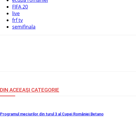
ecupa romaniei
FIFA 20
live
frf tv
semifinala
DISTRIBUIȚI
DIN ACEEAȘI CATEGORIE
Programul meciurilor din turul 3 al Cupei României Betano