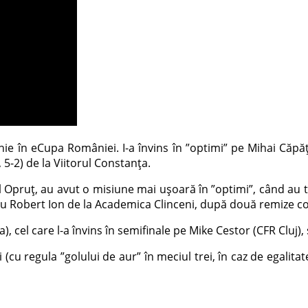
e în eCupa României. I-a învins în ”optimi” pe Mihai Căpățîn
, 5-2) de la Viitorul Constanța.
 Opruț, au avut o misiune mai ușoară în ”optimi”, când au tre
” cu Robert Ion de la Academica Clinceni, după două remize c
, cel care l-a învins în semifinale pe Mike Cestor (CFR Cluj), s
cu regula ”golului de aur” în meciul trei, în caz de egalitat