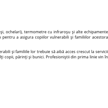
și, ochelari), termometre cu infraroșu și alte echipamente
pentru a asigura copiilor vulnerabili și familiilor acestora
ili și familiile lor trebuie să aibă acces crescut la servicii
copii, părinți și bunici. Profesioniștii din prima linie vin în