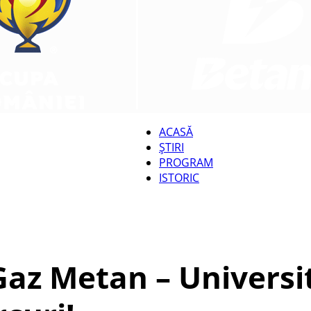
ACASĂ
ȘTIRI
CUPA
PROGRAM
ISTORIC
ROMÂNIEI
z Metan – Universita