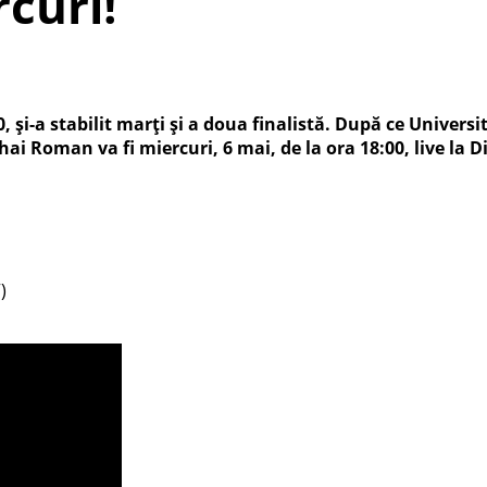
curi!
 și-a stabilit marți și a doua finalistă. După ce Univers
i Roman va fi miercuri, 6 mai, de la ora 18:00, live la D
)