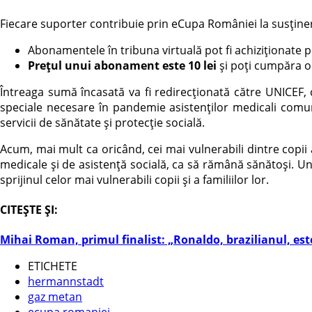
Fiecare suporter contribuie prin eCupa României la susținer
Abonamentele în tribuna virtuală pot fi achiziționate 
Prețul unui abonament este 10 lei
și poți cumpăra 
Întreaga sumă încasată va fi redirecționată către UNICEF,
speciale necesare în pandemie asistenților medicali comunita
servicii de sănătate și protecție socială.
Acum, mai mult ca oricând, cei mai vulnerabili dintre copii a
medicale și de asistență socială, ca să rămână sănătoși. Un pr
sprijinul celor mai vulnerabili copii și a familiilor lor.
CITEȘTE ȘI:
Mihai Roman, primul finalist: „Ronaldo, brazilianul, est
ETICHETE
hermannstadt
gaz metan