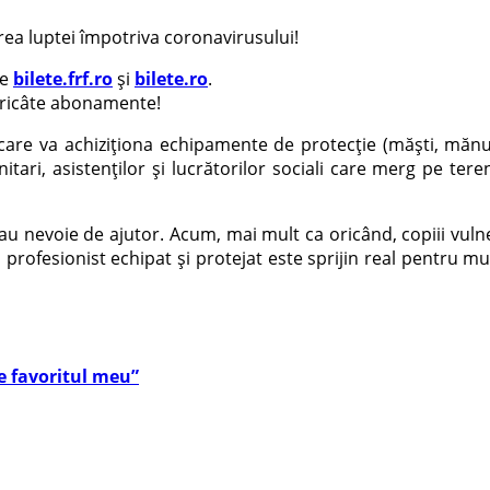
ea luptei împotriva coronavirusului!
pe
bilete.frf.ro
și
bilete.ro
.
oricâte abonamente!
 care va achiziționa echipamente de protecție (măști, mănu
ri, asistenților și lucrătorilor sociali care merg pe teren 
u nevoie de ajutor. Acum, mai mult ca oricând, copiii vulnerab
ofesionist echipat și protejat este sprijin real pentru mulți 
e favoritul meu”