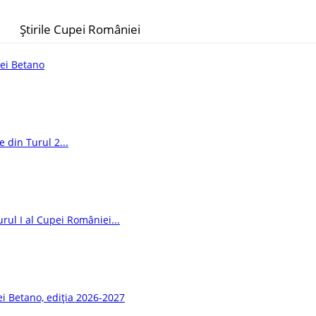
Știrile Cupei României
iei Betano
e din Turul 2...
urul I al Cupei României...
ei Betano, ediția 2026-2027