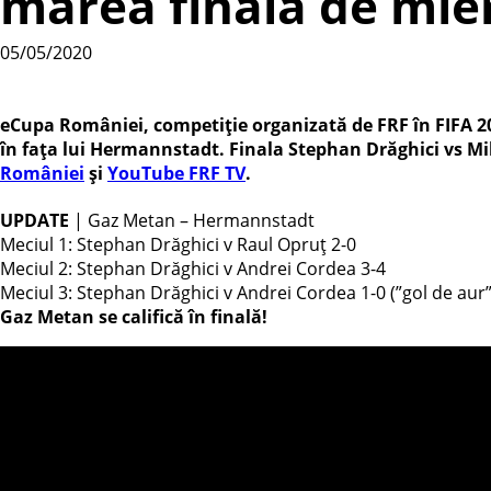
marea finală de mier
05/05/2020
eCupa României, competiție organizată de FRF în FIFA 20,
în fața lui Hermannstadt. Finala Stephan Drăghici vs Miha
României
și
YouTube FRF TV
.
UPDATE
| Gaz Metan – Hermannstadt
Meciul 1: Stephan Drăghici v Raul Opruț 2-0
Meciul 2: Stephan Drăghici v Andrei Cordea 3-4
Meciul 3: Stephan Drăghici v Andrei Cordea 1-0 (”gol de aur”
Gaz Metan se califică în finală!