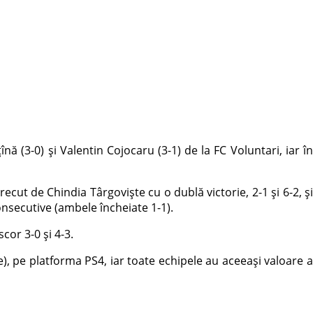
ă (3-0) și Valentin Cojocaru (3-1) de la FC Voluntari, iar în
cut de Chindia Târgoviște cu o dublă victorie, 2-1 și 6-2, și
onsecutive (ambele încheiate 1-1).
cor 3-0 și 4-3.
e), pe platforma PS4, iar toate echipele au aceeași valoare a