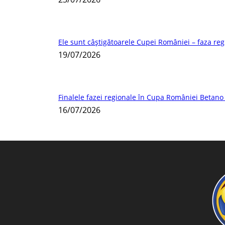
Ele sunt câștigătoarele Cupei României – faza reg
19/07/2026
Finalele fazei regionale în Cupa României Betano 
16/07/2026