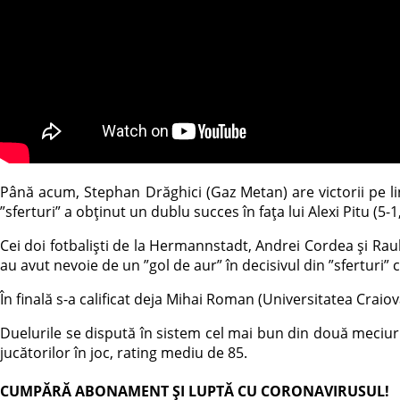
Până acum, Stephan Drăghici (Gaz Metan) are victorii pe lini
”sferturi” a obținut un dublu succes în fața lui Alexi Pitu (5-1
Cei doi fotbaliști de la Hermannstadt, Andrei Cordea și Raul
au avut nevoie de un ”gol de aur” în decisivul din ”sferturi
În finală s-a calificat deja Mihai Roman (Universitatea Craiova)
Duelurile se dispută în sistem cel mai bun din două meciuri (
jucătorilor în joc, rating mediu de 85.
CUMPĂRĂ ABONAMENT ȘI LUPTĂ CU CORONAVIRUSUL!