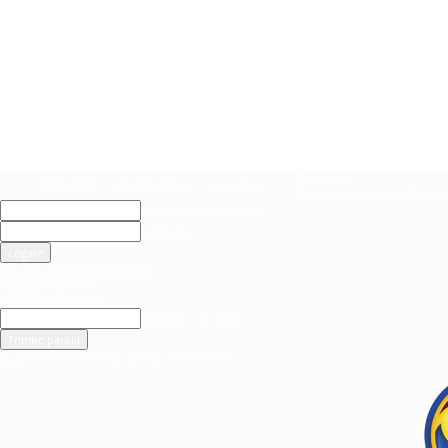
Conectare
bilete.frf.ro
magazin.frf.ro
www.frf.ro
Bine ați venit! Autentificați-v
numele dvs de utilizator
parola dvs
Ați uitat parola? obține ajutor
Recuperare parola
Recuperați-vă parola
adresa dvs de email
O parola va fi trimisă pe adresa dvs de email.