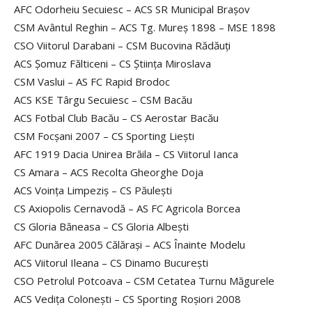
AFC Odorheiu Secuiesc – ACS SR Municipal Braşov
CSM Avântul Reghin – ACS Tg. Mureş 1898 – MSE 1898
CSO Viitorul Darabani – CSM Bucovina Rădăuţi
ACS Şomuz Fălticeni – CS Ştiinţa Miroslava
CSM Vaslui – AS FC Rapid Brodoc
ACS KSE Târgu Secuiesc – CSM Bacău
ACS Fotbal Club Bacău – CS Aerostar Bacău
CSM Focşani 2007 – CS Sporting Lieşti
AFC 1919 Dacia Unirea Brăila – CS Viitorul Ianca
CS Amara – ACS Recolta Gheorghe Doja
ACS Voinţa Limpeziş – CS Păuleşti
CS Axiopolis Cernavodă – AS FC Agricola Borcea
CS Gloria Băneasa – CS Gloria Albeşti
AFC Dunărea 2005 Călăraşi – ACS Înainte Modelu
ACS Viitorul Ileana – CS Dinamo Bucureşti
CSO Petrolul Potcoava – CSM Cetatea Turnu Măgurele
ACS Vediţa Coloneşti – CS Sporting Roşiori 2008