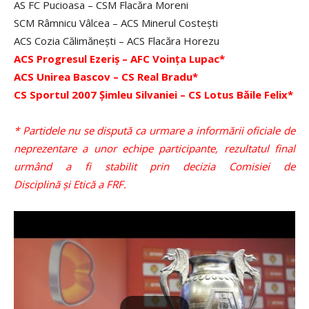
AS FC Pucioasa – CSM Flacăra Moreni
SCM Râmnicu Vâlcea – ACS Minerul Costeşti
ACS Cozia Călimăneşti – ACS Flacăra Horezu
ACS Progresul Ezeriş – AFC Voinţa Lupac*
ACS Unirea Bascov – CS Real Bradu*
CS Sportul 2007 Şimleu Silvaniei – CS Lotus Băile Felix*
* Partidele nu se dispută ca urmare a informării oficiale de
neprezentare a unor echipe participante, rezultatul final
urmând a fi stabilit prin decizia Comisiei de
Disciplină și Etică a FRF.