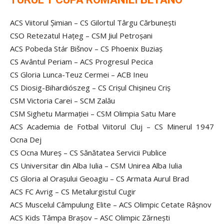
ACS Viitorul Şimian – CS Gilortul Târgu Cărbuneşti
CSO Retezatul Haţeg – CSM Jiul Petroşani
ACS Pobeda Stár Bišnov – CS Phoenix Buziaş
CS Avântul Periam – ACS Progresul Pecica
CS Gloria Lunca-Teuz Cermei – ACB Ineu
CS Diosig-Bihardiószeg – CS Crişul Chişineu Criş
CSM Victoria Carei – SCM Zalău
CSM Sighetu Marmaţiei – CSM Olimpia Satu Mare
ACS Academia de Fotbal Viitorul Cluj – CS Minerul 1947
Ocna Dej
CS Ocna Mureş – CS Sănătatea Servicii Publice
CS Universitar din Alba Iulia – CSM Unirea Alba Iulia
CS Gloria al Oraşului Geoagiu – CS Armata Aurul Brad
ACS FC Avrig – CS Metalurgistul Cugir
ACS Muscelul Câmpulung Elite – ACS Olimpic Cetate Râşnov
ACS Kids Tâmpa Braşov – ASC Olimpic Zărneşti