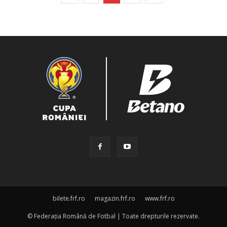
bilete.frf.ro
magazin.frf.ro
www.frf.ro
© Federația Română de Fotbal | Toate drepturile rezervate.