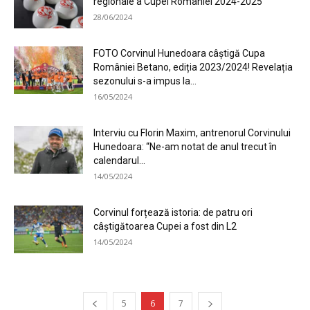
regionale a Cupei României 2024-2025
28/06/2024
FOTO Corvinul Hunedoara câștigă Cupa
României Betano, ediția 2023/2024! Revelația
sezonului s-a impus la...
16/05/2024
Interviu cu Florin Maxim, antrenorul Corvinului
Hunedoara: “Ne-am notat de anul trecut în
calendarul...
14/05/2024
Corvinul forțează istoria: de patru ori
câștigătoarea Cupei a fost din L2
14/05/2024
5
6
7