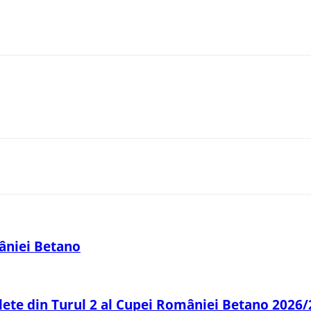
âniei Betano
plete din Turul 2 al Cupei României Betano 2026/