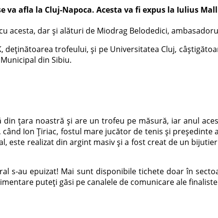
a afla la Cluj-Napoca. Acesta va fi expus la Iulius Mall î
a cu acesta, dar și alături de Miodrag Belodedici, ambasado
K, deținătoarea trofeului, și pe Universitatea Cluj, câștigătoa
Municipal din Sibiu.
 din țara noastră și are un trofeu pe măsură, iar anul aces
, când Ion Țiriac, fostul mare jucător de tenis și președint
al, este realizat din argint masiv și a fost creat de un biju
al s-au epuizat! Mai sunt disponibile tichete doar în secto
limentare puteți găsi pe canalele de comunicare ale finaliste