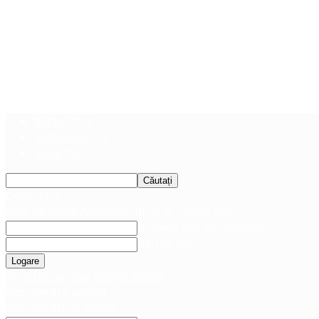
bilete.frf.ro
magazin.frf.ro
www.frf.ro
Conectare
Bine ați venit! Autentificați-vă in contul dvs
numele dvs de utilizator
parola dvs
Ați uitat parola? obține ajutor
Recuperare parola
Recuperați-vă parola