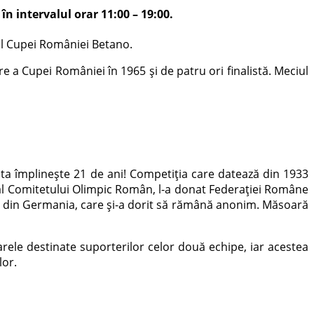
n intervalul orar 11:00 – 19:00.
rul Cupei României Betano.
re a Cupei României în 1965 și de patru ori finalistă. Meciul
ta împlinește 21 de ani! Competiția care datează din 1933
e al Comitetului Olimpic Român, l-a donat Federației Române
tier din Germania, care și-a dorit să rămână anonim. Măsoară
arele destinate suporterilor celor două echipe, iar acestea
lor.