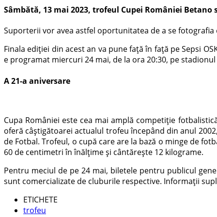
Sâmbătă, 13 mai 2023, trofeul Cupei României Betano se v
Suporterii vor avea astfel oportunitatea de a se fotografi
Finala ediției din acest an va pune față în față pe Sepsi OS
e programat miercuri 24 mai, de la ora 20:30, pe stadionul 
A 21-a aniversare
Cupa României este cea mai amplă competiție fotbalistică
oferă câștigătoarei actualul trofeu începând din anul 2002
de Fotbal. Trofeul, o cupă care are la bază o minge de fotb
60 de centimetri în înălțime și cântărește 12 kilograme.
Pentru meciul de pe 24 mai, biletele pentru publicul gener
sunt comercializate de cluburile respective. Informații sup
ETICHETE
trofeu