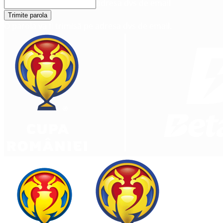
adresa dvs de email
O parola va fi trimisă pe adresa dvs de email.