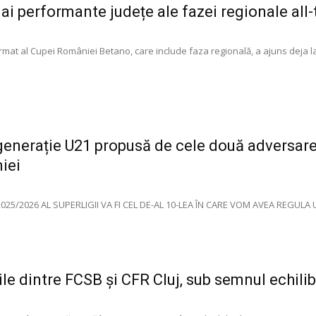
ai performante județe ale fazei regionale all
rmat al Cupei României Betano, care include faza regională, a ajuns deja la
enerație U21 propusă de cele două adversare
iei
25/2026 AL SUPERLIGII VA FI CEL DE-AL 10-LEA ÎN CARE VOM AVEA REGULA
ile dintre FCSB și CFR Cluj, sub semnul echili