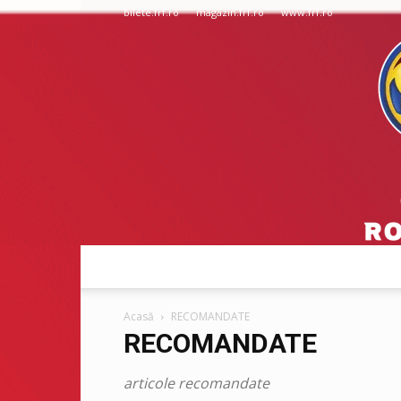
bilete.frf.ro
magazin.frf.ro
www.frf.ro
Acasă
RECOMANDATE
RECOMANDATE
articole recomandate