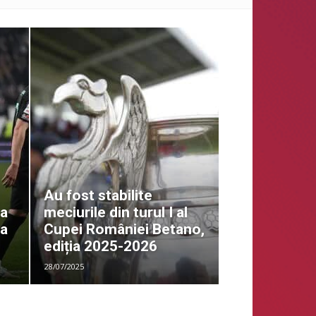
Au fost stabilite
ca
meciurile din turul I al
ia
Cupei României Betano,
ediția 2025-2026
28/07/2025