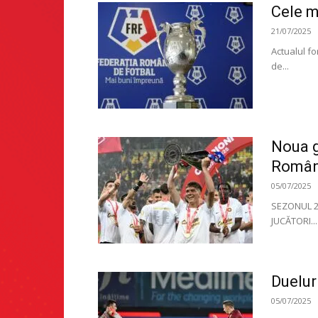
Cele m
21/07/2025
Actualul fo
de...
Noua g
Român
05/07/2025
SEZONUL 20
JUCĂTORI...
Duelur
05/07/2025