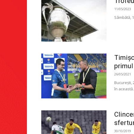
Trofeu
11/05/2023
Sâmbătă, 13
Timișo
primul
26/05/2021
București, 
în această..
Clince
sfertur
30/10/2019