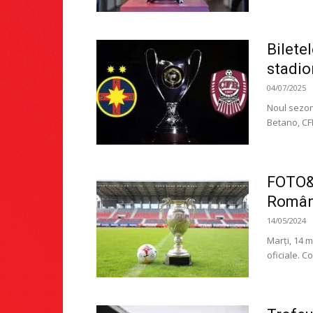
Bilete
stadio
04/07/2025
Noul sezon
Betano, CFR
FOTO&V
Român
14/05/2024
Marți, 14 
oficiale. C