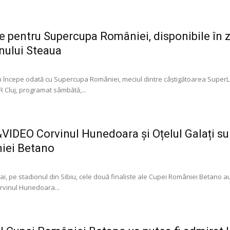
le pentru Supercupa României, disponibile în zi
nului Steaua
 începe odată cu Supercupa României, meciul dintre câștigătoarea SuperLig
 Cluj, programat sâmbătă,...
IDEO Corvinul Hunedoara și Oțelul Galați sun
iei Betano
mai, pe stadionul din Sibiu, cele două finaliste ale Cupei României Betano 
orvinul Hunedoara...