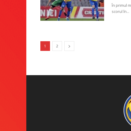
În primul m
scorul în...
1
2