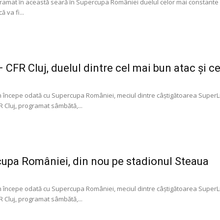
amat în această seară în Supercupa României duelul celor mai constante e
ă va fi...
 CFR Cluj, duelul dintre cel mai bun atac și c
 începe odată cu Supercupa României, meciul dintre câștigătoarea SuperLig
 Cluj, programat sâmbătă,...
upa României, din nou pe stadionul Steaua
 începe odată cu Supercupa României, meciul dintre câștigătoarea SuperLig
 Cluj, programat sâmbătă,...