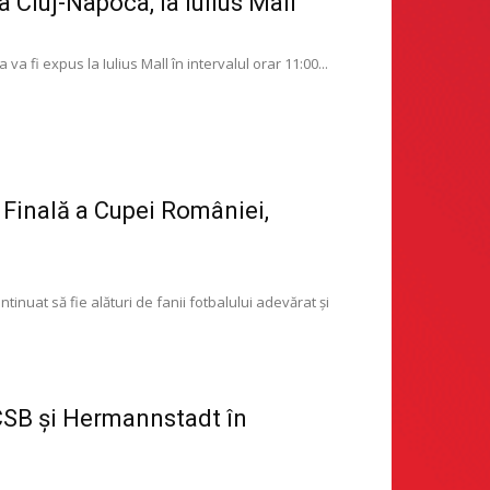
 Cluj-Napoca, la Iulius Mall
 fi expus la Iulius Mall în intervalul orar 11:00...
 Finală a Cupei României,
tinuat să fie alături de fanii fotbalului adevărat și
FCSB și Hermannstadt în