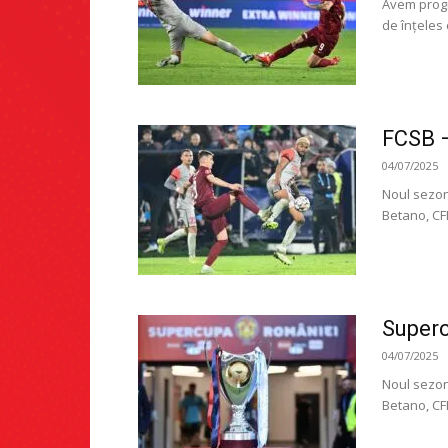
Avem progr
de înțeles c
FCSB –
04/07/2025
Noul sezon
Betano, CFR
Superc
04/07/2025
Noul sezon
Betano, CFR