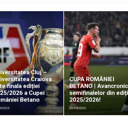
ROMÂNIEI
iversitatea Cluj –
iversitatea Craiova
CUPA ROMÂNIEI
te finala ediției
BETANO | Avancroni
25/2026 a Cupei
semifinalelor din ediț
mâniei Betano
2025/2026!
4/2026
20/04/2026