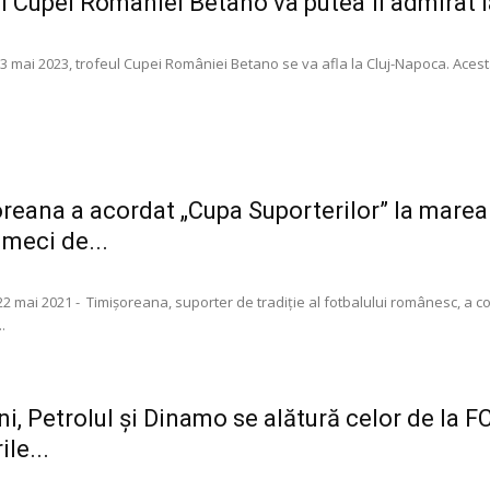
l Cupei României Betano va putea fi admirat la
 mai 2023, trofeul Cupei României Betano se va afla la Cluj-Napoca. Acesta va
reana a acordat „Cupa Suporterilor” la marea
 meci de...
22 mai 2021 - Timișoreana, suporter de tradiție al fotbalului românesc, a con
.
ni, Petrolul și Dinamo se alătură celor de la 
ile...