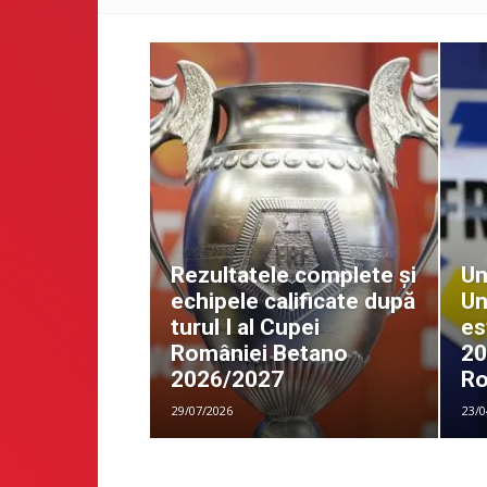
Rezultatele complete și
Un
echipele calificate după
Un
turul I al Cupei
es
României Betano
20
2026/2027
Ro
29/07/2026
23/0