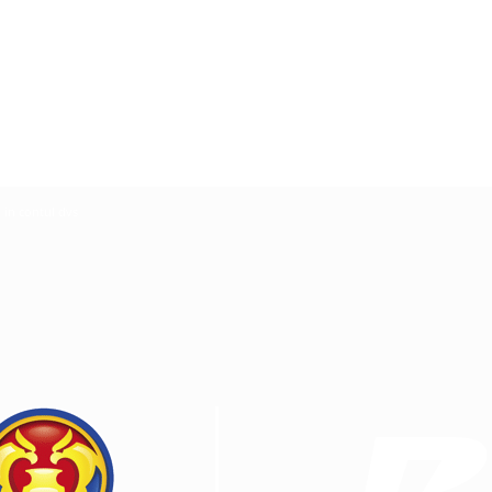
ă in contul dvs