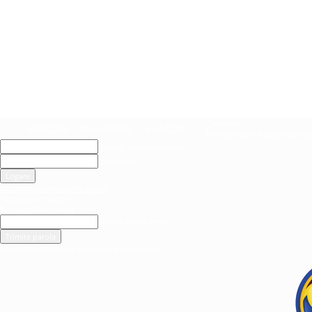
Conectare
bilete.frf.ro
magazin.frf.ro
www.frf.ro
Bine ați venit! Autentificați-v
numele dvs de utilizator
parola dvs
Ați uitat parola? obține ajutor
Recuperare parola
Recuperați-vă parola
adresa dvs de email
O parola va fi trimisă pe adresa dvs de email.