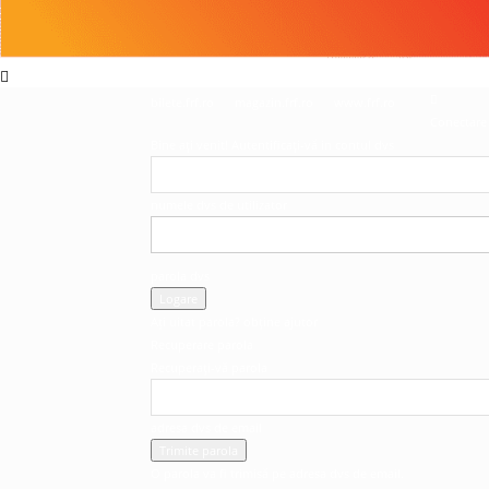
bilete.frf.ro
magazin.frf.ro
www.frf.ro
Conectare
Bine ați venit! Autentificați-vă in contul dvs
numele dvs de utilizator
parola dvs
Ați uitat parola? obține ajutor
Recuperare parola
Recuperați-vă parola
adresa dvs de email
O parola va fi trimisă pe adresa dvs de email.