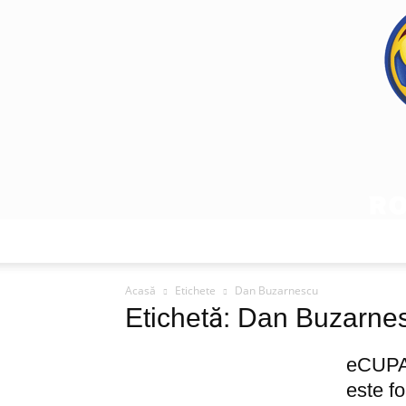
Acasă
Etichete
Dan Buzarnescu
Etichetă: Dan Buzarne
eCUPA 
este fo