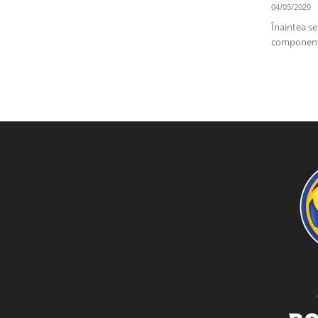
04/05/2020
Înaintea se
component a