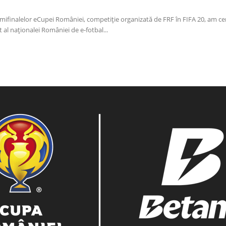
mifinalelor eCupei României, competiție organizată de FRF în FIFA 20, am cer
l naționalei României de e-fotbal...