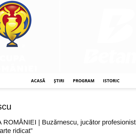
ACASĂ
ȘTIRI
PROGRAM
ISTORIC
CUPA
scu
ROMÂNIEI | Buzărnescu, jucător profesionist d
arte ridicat”
ROMÂNIEI