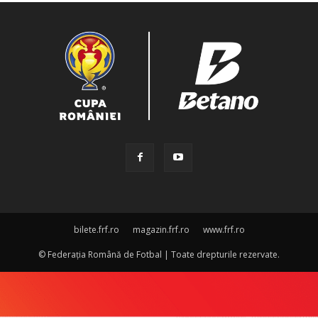
bilete.frf.ro
magazin.frf.ro
www.frf.ro
© Federația Română de Fotbal | Toate drepturile rezervate.