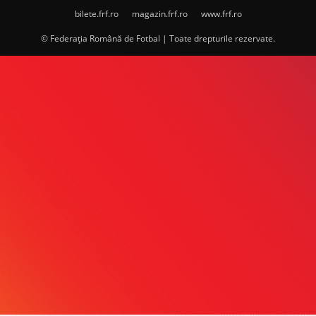
bilete.frf.ro
magazin.frf.ro
www.frf.ro
© Federația Română de Fotbal | Toate drepturile rezervate.