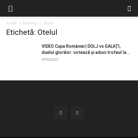
Acasă
Etichete
Otelul
Etichetă: Otelul
VIDEO Cupa României | DOLJ vs GALAȚI,
duelul gloriilor: votează și aduci trofeul la...
07/03/2021