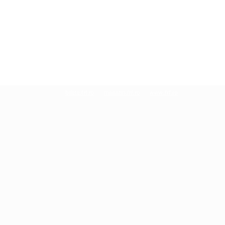
bilete.frf.ro
magazin.frf.ro
www.frf.ro