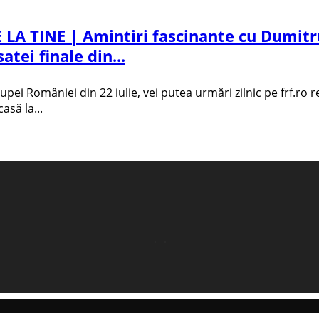
 LA TINE | Amintiri fascinante cu Dumit
tei finale din...
Cupei României din 22 iulie, vei putea urmări zilnic pe frf.ro
asă la...