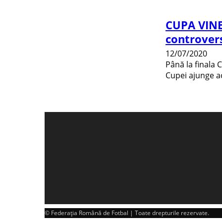
CUPA VINE
controversa
12/07/2020
Până la finala 
Cupei ajunge ac
© Federația Română de Fotbal | Toate drepturile rezervate.