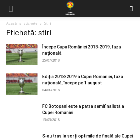
Acasă
Etichete
Stiri
Etichetă: stiri
Începe Cupa României 2018-2019, faza
națională
25/07/2018
Ediția 2018/2019 a Cupei României, faza
națională, începe pe 1 august
04/06/2018
FC Botoșani este a patra semifinalistă a
Cupei României
13/03/2018
S-au tras la sorți optimile de finală ale Cupei