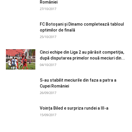
României
27/10/2017
FC Botoșani și Dinamo completează tabloul
optimilor de finală
25/10/2017
Cinci echipe din Liga 2 au părăsit competiţia,
după disputarea primelor nouă meciuri din...
04/10/2017
S-au stabilit meciurile din faza a patra a
Cupei României
26/09/2017
Voința Biled e surpriza rundei a III-a
15/09/2017